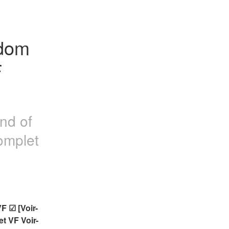
edom 
 
ound of
omplet
F ☑ [Voir-
 VF Voir- 