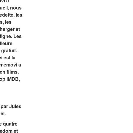
i a 
ueil, nous 
dette, les 
, les 
harger et 
igne. Les 
leure 
ratuit. 
est la 
imemovi a 
n films, 
Top IMDB, 
par Jules 
ël.
 quatre 
edom et 