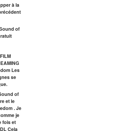
per à la 
précédent 
Sound of 
ratuit
FILM 
REAMING 
dom Les 
nes se 
que.
Sound of 
 et le 
dom . Je 
comme je 
fois et 
DL Cela 