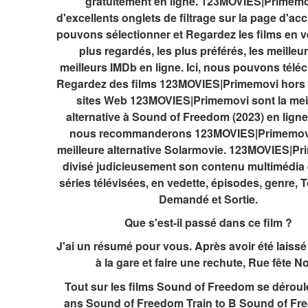
gratuitement en ligne. 123MOVIES|Primemov
d'excellents onglets de filtrage sur la page d'acc
pouvons sélectionner et Regardez les films en ve
plus regardés, les plus préférés, les meilleurs
meilleurs IMDb en ligne. Ici, nous pouvons téléc
Regardez des films 123MOVIES|Primemovi hors l
sites Web 123MOVIES|Primemovi sont la meil
alternative à Sound of Freedom (2023) en ligne g
nous recommanderons 123MOVIES|Primemovi 
meilleure alternative Solarmovie. 123MOVIES|Pr
divisé judicieusement son contenu multimédia e
séries télévisées, en vedette, épisodes, genre, 
Demandé et Sortie.
Que s'est-il passé dans ce film ?
J'ai un résumé pour vous. Après avoir été laissé 
à la gare et faire une rechute, Rue fête No
Tout sur les films Sound of Freedom se déroule
ans Sound of Freedom Train to B Sound of Fre