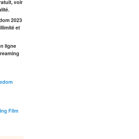
uit, voir 
lité.
edom 2023 
imité et 
n ligne 
reaming 
edom 
ng Film 