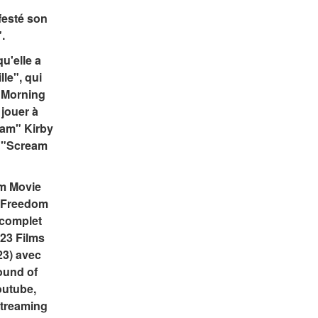
esté son 
.
'elle a 
le", qui 
 Morning 
jouer à 
am" Kirby 
 "Scream 
 Movie 
f Freedom 
complet 
23 Films 
3) avec 
ound of 
utube, 
treaming 