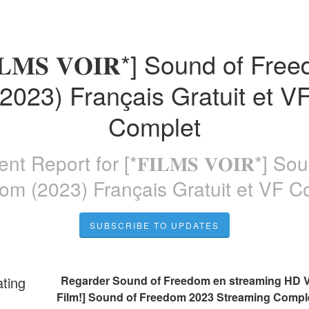
𝐈𝐋𝐌𝐒 𝐕𝐎𝐈𝐑*] Sound of Fre
(2023) Français Gratuit et VF
Complet
dent Report for
[*𝐅𝐈𝐋𝐌𝐒 𝐕𝐎𝐈𝐑*] S
om (2023) Français Gratuit et VF C
SUBSCRIBE TO UPDATES
ating
 Regarder Sound of Freedom en streaming HD V
Film!] Sound of Freedom 2023 Streaming Complet