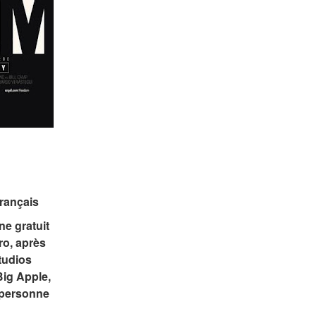
rançais
e gratuit 
o, après 
tudios 
ig Apple, 
personne 