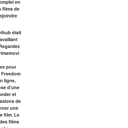
omplet en 
 films de 
ejoindre 
ub était 
vaillant 
 Regardez 
rimemovi 
ve pour 
f Freedom 
n ligne, 
ose d'une 
der et 
ssions de 
nner une 
 film. Le 
es films 