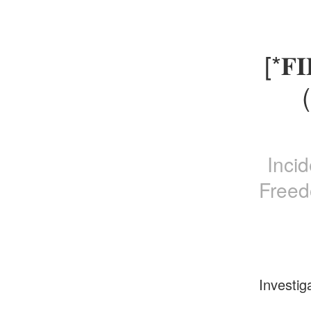
[*𝐅
Inci
Freed
Investig